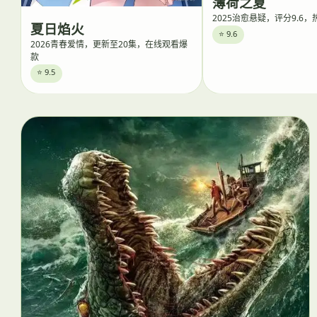
薄荷之夏
2025治愈悬疑，评分9.6
夏日焰火
⭐ 9.6
2026青春爱情，更新至20集，在线观看爆
款
⭐ 9.5