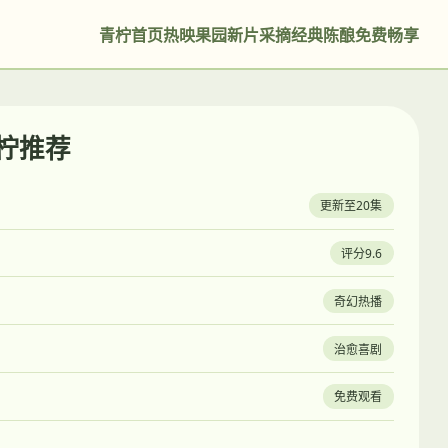
青柠首页
热映果园
新片采摘
经典陈酿
免费畅享
青柠推荐
更新至20集
评分9.6
奇幻热播
治愈喜剧
免费观看