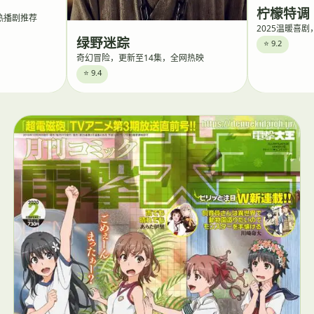
柠檬特调
，热播剧推荐
2025温暖喜
绿野迷踪
⭐ 9.2
奇幻冒险，更新至14集，全网热映
⭐ 9.4